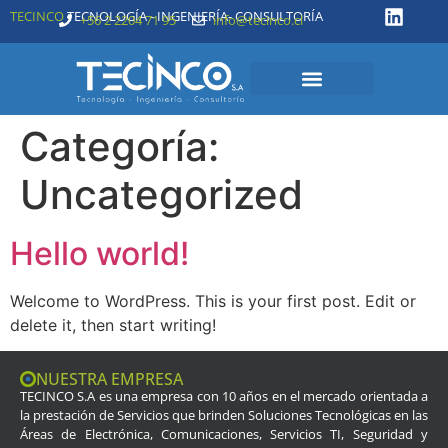
TECINCO
TECNOLOGÍA - INGENIERÍA- CONSULTORÍA
+56 2 2204 71 95
info@tecinco.cl
Categoría:
Uncategorized
Hello world!
Welcome to WordPress. This is your first post. Edit or
delete it, then start writing!
NUESTRA EMPRESA
TECINCO S.A es una empresa con 10 años en el mercado orientada a
la prestación de Servicios que brinden Soluciones Tecnológicas en las
Áreas de Electrónica, Comunicaciones, Servicios TI, Seguridad y